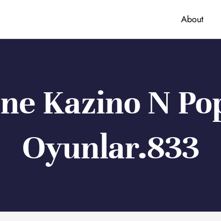
About
ine Kazino N Pop
Oyunlar.833