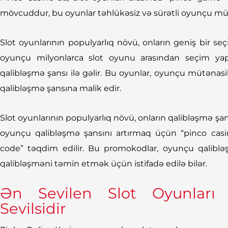
mövcuddur, bu oyunlar təhlükəsiz və sürətli oyunçu müt
Slot oyunlarının populyarlıq növü, onların geniş bir seçi
oyunçu milyonlarca slot oyunu arasından seçim yap
qalibləşmə şansı ilə gəlir. Bu oyunlar, oyunçu mütənasi
qalibləşmə şansına malik edir.
Slot oyunlarının populyarlıq növü, onların qalibləşmə şans
oyunçu qalibləşmə şansını artırmaq üçün “pinco ca
code” təqdim edilir. Bu promokodlar, oyunçu qalibl
qalibləşməni təmin etmək üçün istifadə edilə bilər.
Ən Sevilen Slot Oyunlar
Sevilsidir