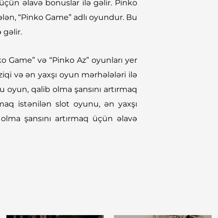
üçün əlavə bonuslar ilə gəlir. Pinko
lən, “Pinko Game” adlı oyundur. Bu
gəlir.
ko Game” və “Pinko Az” oyunları yer
ziqi və ən yaxşı oyun mərhələləri ilə
 Bu oyun, qalib olma şansını artırmaq
maq istənilən slot oyunu, ən yaxşı
 olma şansını artırmaq üçün əlavə