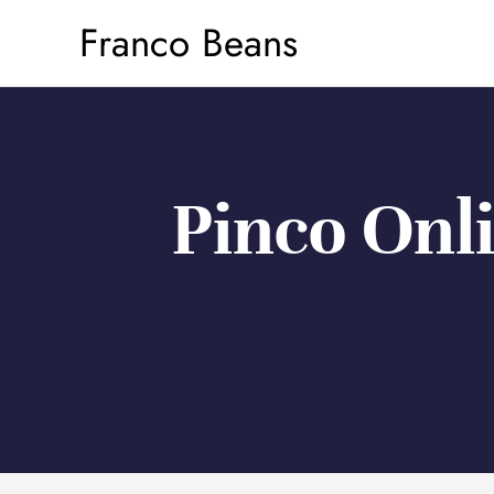
Skip
Franco Beans
to
content
Pinco Onl