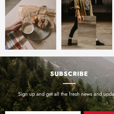
SUBSCRIBE
Sign up and get all the fresh news and upda