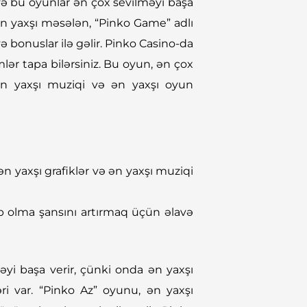
və bu oyunlar ən çox sevilməyi başa
ən yaxşı məsələn, “Pinko Game” adlı
 bonuslar ilə gəlir. Pinko Casino-da
lər tapa bilərsiniz. Bu oyun, ən çox
 ən yaxşı muziqi və ən yaxşı oyun
n yaxşı grafiklər və ən yaxşı muziqi
lib olma şansını artırmaq üçün əlavə
yi başa verir, çünki onda ən yaxşı
ri var. “Pinko Az” oyunu, ən yaxşı