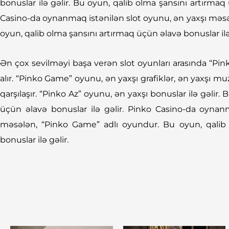
bonuslar ilə gəlir. Bu oyun, qalib olma şansını artırmaq 
Casino-da oynanmaq istənilən slot oyunu, ən yaxşı məsə
oyun, qalib olma şansını artırmaq üçün əlavə bonuslar ilə 
Ən çox sevilməyi başa verən slot oyunları arasında “Pin
alır. “Pinko Game” oyunu, ən yaxşı grafiklər, ən yaxşı mu
qarşılaşır. “Pinko Az” oyunu, ən yaxşı bonuslar ilə gəlir.
üçün əlavə bonuslar ilə gəlir. Pinko Casino-da oynan
məsələn, “Pinko Game” adlı oyundur. Bu oyun, qalib
bonuslar ilə gəlir.