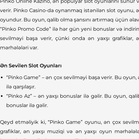
Pinko Online Kazino, ən populyar slot oyunlarını sunur 
verir. Pinko Casino-da oynanmaq istənilən slot oyunu, 
oyundur. Bu oyun, qalib olma şansını artırmaq üçün əlavə
“Pinko Promo Code” ilə hər gün yeni bonuslar və indirim
sevilməyi başa verir, çünki onda ən yaxşı grafiklar,
mərhələləri var.
Ən Sevilen Slot Oyunları
“Pinko Game” – ən çox sevilməyi başa verir. Bu oyun, ə
ilə qarşılaşır.
“Pinko Az” – ən yaxşı bonuslar ilə gəlir. Bu oyun, qa
bonuslar ilə gəlir.
Qeyd etməliyik ki, “Pinko Game” oyunu, ən çox sevilmə
grafiklar, ən yaxşı muziqi və ən yaxşı oyun mərhələlə