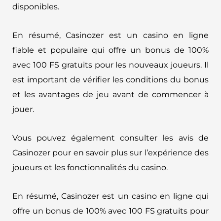
disponibles.
En résumé, Casinozer est un casino en ligne
fiable et populaire qui offre un bonus de 100%
avec 100 FS gratuits pour les nouveaux joueurs. Il
est important de vérifier les conditions du bonus
et les avantages de jeu avant de commencer à
jouer.
Vous pouvez également consulter les avis de
Casinozer pour en savoir plus sur l’expérience des
joueurs et les fonctionnalités du casino.
En résumé, Casinozer est un casino en ligne qui
offre un bonus de 100% avec 100 FS gratuits pour