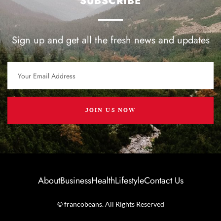
SUBSCRIBE
Sign up and get all the fresh news and updates
JOIN US NOW
About
Business
Health
Lifestyle
Contact Us
© francobeans. All Rights Reserved