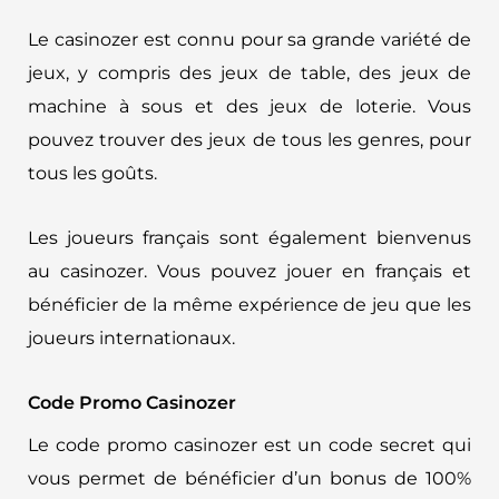
Le casinozer est connu pour sa grande variété de
jeux, y compris des jeux de table, des jeux de
machine à sous et des jeux de loterie. Vous
pouvez trouver des jeux de tous les genres, pour
tous les goûts.
Les joueurs français sont également bienvenus
au casinozer. Vous pouvez jouer en français et
bénéficier de la même expérience de jeu que les
joueurs internationaux.
Code Promo Casinozer
Le code promo casinozer est un code secret qui
vous permet de bénéficier d’un bonus de 100%