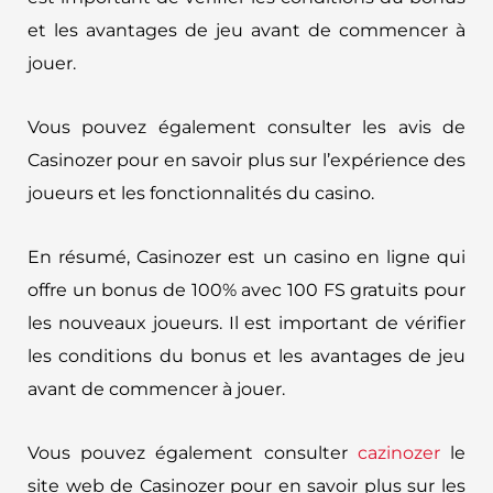
et les avantages de jeu avant de commencer à
jouer.
Vous pouvez également consulter les avis de
Casinozer pour en savoir plus sur l’expérience des
joueurs et les fonctionnalités du casino.
En résumé, Casinozer est un casino en ligne qui
offre un bonus de 100% avec 100 FS gratuits pour
les nouveaux joueurs. Il est important de vérifier
les conditions du bonus et les avantages de jeu
avant de commencer à jouer.
Vous pouvez également consulter
cazinozer
le
site web de Casinozer pour en savoir plus sur les