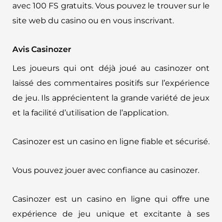
avec 100 FS gratuits. Vous pouvez le trouver sur le
site web du casino ou en vous inscrivant.
Avis Casinozer
Les joueurs qui ont déjà joué au casinozer ont
laissé des commentaires positifs sur l’expérience
de jeu. Ils apprécientent la grande variété de jeux
et la facilité d’utilisation de l’application.
Casinozer est un casino en ligne fiable et sécurisé.
Vous pouvez jouer avec confiance au casinozer.
Casinozer est un casino en ligne qui offre une
expérience de jeu unique et excitante à ses