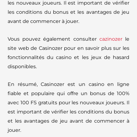
les nouveaux joueurs. Il est important de vérifier
les conditions du bonus et les avantages de jeu
avant de commencer à jouer.
Vous pouvez également consulter
cazinozer
le
site web de Casinozer pour en savoir plus sur les
fonctionnalités du casino et les jeux de hasard
disponibles.
En résumé, Casinozer est un casino en ligne
fiable et populaire qui offre un bonus de 100%
avec 100 FS gratuits pour les nouveaux joueurs. Il
est important de vérifier les conditions du bonus
et les avantages de jeu avant de commencer à
jouer.