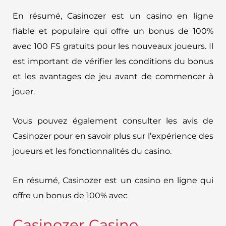
En résumé, Casinozer est un casino en ligne
fiable et populaire qui offre un bonus de 100%
avec 100 FS gratuits pour les nouveaux joueurs. Il
est important de vérifier les conditions du bonus
et les avantages de jeu avant de commencer à
jouer.
Vous pouvez également consulter les avis de
Casinozer pour en savoir plus sur l’expérience des
joueurs et les fonctionnalités du casino.
En résumé, Casinozer est un casino en ligne qui
offre un bonus de 100% avec
Casinozer Casino