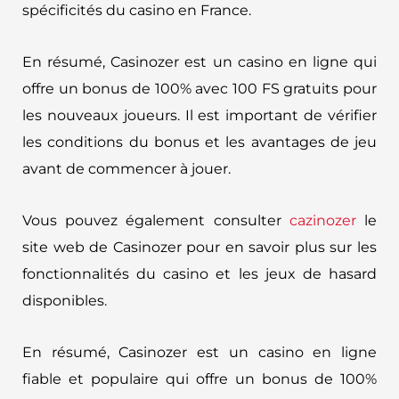
spécificités du casino en France.
En résumé, Casinozer est un casino en ligne qui
offre un bonus de 100% avec 100 FS gratuits pour
les nouveaux joueurs. Il est important de vérifier
les conditions du bonus et les avantages de jeu
avant de commencer à jouer.
Vous pouvez également consulter
cazinozer
le
site web de Casinozer pour en savoir plus sur les
fonctionnalités du casino et les jeux de hasard
disponibles.
En résumé, Casinozer est un casino en ligne
fiable et populaire qui offre un bonus de 100%