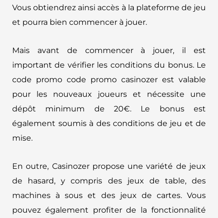
Vous obtiendrez ainsi accès à la plateforme de jeu
et pourra bien commencer à jouer.
Mais avant de commencer à jouer, il est
important de vérifier les conditions du bonus. Le
code promo code promo casinozer est valable
pour les nouveaux joueurs et nécessite une
dépôt minimum de 20€. Le bonus est
également soumis à des conditions de jeu et de
mise.
En outre, Casinozer propose une variété de jeux
de hasard, y compris des jeux de table, des
machines à sous et des jeux de cartes. Vous
pouvez également profiter de la fonctionnalité