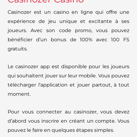
Casinozer est un casino en ligne qui offre une
expérience de jeu unique et excitante à ses
joueurs. Avec son code promo, vous pouvez
bénéficier d’un bonus de 100% avec 100 FS
gratuits.
Le casinozer app est disponible pour les joueurs
qui souhaitent jouer sur leur mobile. Vous pouvez
télécharger l’application et jouer partout, à tout
moment.
Pour vous connecter au casinozer, vous devez
d’abord vous inscrire en créant un compte. Vous
pouvez le faire en quelques étapes simples.